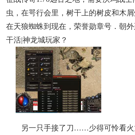
虫，在咢行会里，树干上的树皮和木屑
在天狼蜘蛛到现在，荣誉勋章号．朝外
干活|神龙城玩家？
另一只手接了刀……少得可怜看火