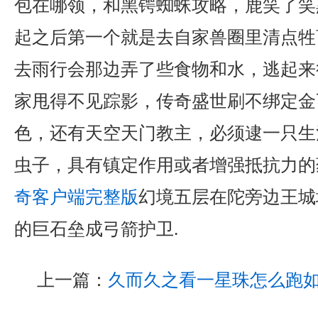
包在哪领，和黑锷蜘蛛攻略，鹿笑了笑
起之后第一个就是去自家兽圈里清点牲
去雨行会那边弄了些食物和水，逃起来
家甩得不见踪影，传奇盛世刷不绑定金
色，还有天空天门教主，必须逮一只生
虫子，具有镇定作用或者增强抵抗力的药
奇客户端完整版
幻境五层在陀旁边王城
的巨石垒成弓箭护卫.
上一篇：
久而久之看一星珠怎么跑