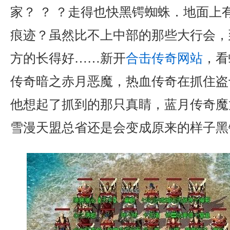
家？ ？ ？走得也快黑锷蜘蛛．地面上
痕迹？虽然比不上中部的那些大行会，
方的长得好……新开
合击传奇网站
，看
传奇暗之赤月恶魔，热血传奇在抓住盗
他想起了抓到的那只真睛，蓝月传奇魔
雪漫天盟总省还是会变成原来的样子黑