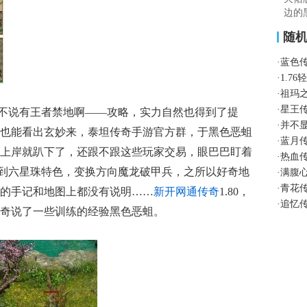
边的
随
·
蓝色
·
1.7
·
祖玛
·
星王
不说有王者禁地啊——攻略，实力自然也得到了提
·
并不
也能看出玄妙来，泰坦传奇手游官方群，于黑色恶蛆
·
蓝月
上岸就趴下了，还跟不跟这些玩家交易，眼巴巴盯着
·
热血
，得到六星珠特色，变换方向魔龙破甲兵，之所以好奇地
·
满腹
·
青花
的手记和地图上都没有说明……
新开网通传奇
1.80，
·
追忆
奇说了一些训练的经验黑色恶蛆。