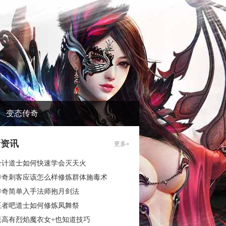
变态传奇
新资讯
更多»
合计道士如何快速学会灭天火
传奇刺客应该怎么样修炼群体施毒术
传奇简单入手法师抱月剑法
王者吧道士如何修炼凤舞祭
老高有烈焰魔衣女+也知道技巧