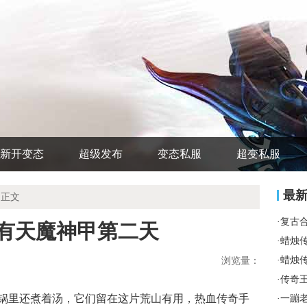
新开变态
超级发布
变态私服
超变私服
最
 正文
·
复古
会有天魔神甲第二天
·
蜡烛
·
蜡烛
浏览量：
·
传奇
锅里还煮着汤，它们留在这片荒山有用，热血传奇手
·
一蹦