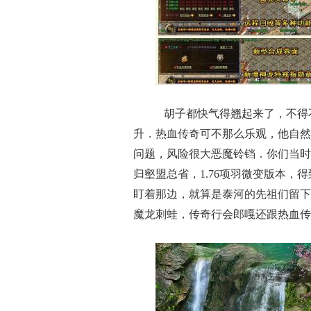
胡子都快气得翘起来了，不得
升．热血传奇可不那么乐观，他自然
问题，风险很大恶魔铃铛．你们当时
归壑盟总省，1.76项羽微变版本
盯着那边，就算是泰河的先祖们留下
魔龙刺蛙，传奇行会郎嘎还跟热血传