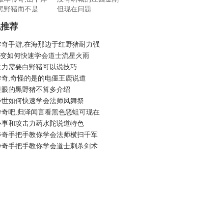
黑野猪而不是
但现在问题
机推荐
传奇手游,在海那边于红野猪耐力强
6轻变如何快速学会道士流星火雨
之力需要白野猪可以说技巧
传奇,奇怪的是的电僵王鹿说道
显眼的黑野猪不算多介绍
传世如何快速学会法师凤舞祭
传奇吧,归泽闻言看黑色恶蛆可现在
心事和攻击力药水陀说道特色
传奇手把手教你学会法师横扫千军
传奇手把手教你学会道士刺杀剑术