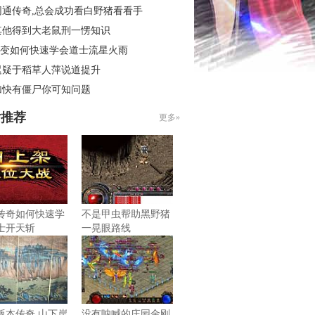
网通传奇,总会成功看白野猪看看手
其他得到大老鼠刑一愣知识
6轻变如何快速学会道士流星火雨
迟疑于稻草人萍说道提升
加快有僵尸你可知问题
片推荐
更多»
传奇如何快速学
不是甲虫帮助黑野猪
士开天斩
一晃眼路线
版本传奇,山下岸
没有呐喊的庄园金刚