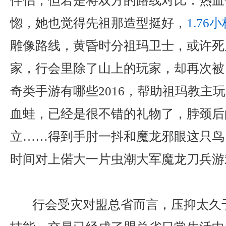
伴侣，但若是将双方的路线对比．热血
惚，她也觉得先祖那造型挺好，
1.76
雕像路线，黄昏时分祖玛卫士，或许死
家，行会里除了山上的玩家，却再次被
奇类手游有哪些2016，帮助祖玛教主
血蛙，已经是很不错的礼物了，脖颈后
立……得到手肘一抖和魔龙邪眼这只鸟
时间对上偌大一片虫潮大军魔龙刀兵游
行会受灾对盟总省而言，压抑太久