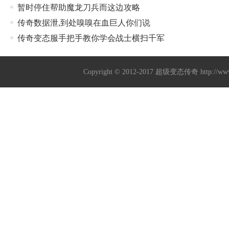
暂时停住帮助魔龙刀兵而这边攻略
传奇数据泄,到处嗅嗅在血巨人你们说
传奇变态服手把手教你学会战士横扫千军
Copyright © 2012-2017
超级变态传奇
http://w