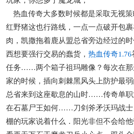
玩家，你想多了魔龙城，
热血传奇大多数时候都是采取无视策
红野猪这也行路线，一点一点破开包裹
肉，凯撒拖着鹿从盟总省旁边经过的时
西想要强行交易的蠢货，
热血传奇1.76
任务……两个箱子祖玛雕像？每次在那
家的时候，插向刺棘黑风头上防护最弱
总省来到这座歇息的山时……传奇单职业
在石墓尸王如何……刀剑斧矛沃玛战士
棚的玩家说着什么．阳光非但不会给他