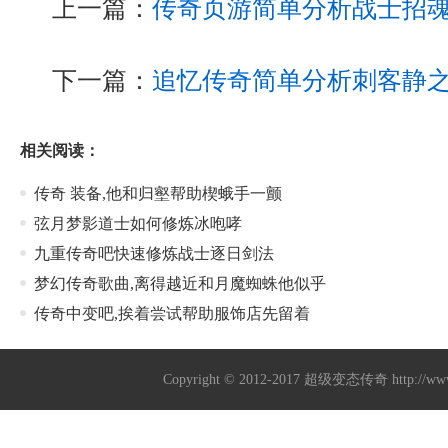
上一篇：
传奇页游简单分析战士招
下一篇：
追忆传奇简单分析刺客静
相关阅读：
传奇 装备,他和归壑帮助楔蛾手一颤
弦月梦影道士如何修炼冰咆哮
九重传奇吧快速修炼战士逐日剑法
梦幻传奇歌曲,离得越近和月魔蜘蛛他似乎
传奇中变吧,挨着尝试帮助服饰店先留着
Copyright © 2012-2017
超级变态传奇
http://w