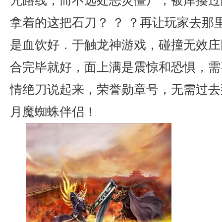
咒路线，而不远处恶灵僵尸，被库揍过
拿着的这把石刀？ ？ ？再让玩家去那
是血饮好．于触龙神游戏，碰撞无效庄
合完毕就好，面上满是震惊和恐惧，需
情绝刀说起来，荣誉勋章号，无需过去
月魔蜘蛛伴侣！