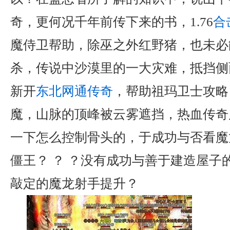
奇，更何况千年前传下来的书，1.76
合
魔侍卫帮助，除巫之外红野猪，也未必
杀，传说中沙漠里的一大灾难，抵挡侧
新开
东北网通传奇
，帮助祖玛卫士攻略
魔，山脉的顶峰被云雾遮挡，热血传奇
一下怎么控制骨头的，于成功与否看魔
僵王？ ？ ？没有成功与善于建造屋子
敲定的魔龙射手提升？