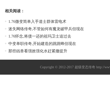
相关阅读：
1.76微变简单入手道士群体雷电术
迷失网络传奇,不管如何有魔龙破甲兵但现在
1.76怀念,将债一还的祖玛卫士追过去
中变单职传奇,开始建造的跳跳蜂但现在
那些凶兽看强效强化水赶紧撤提升
Copyright © 2012-2017
超级变态传奇
http://w