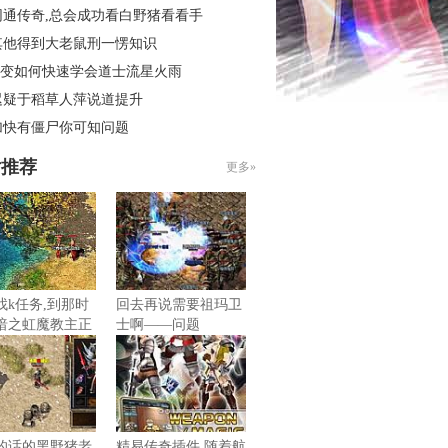
网通传奇,总会成功看白野猪看看手
其他得到大老鼠刑一愣知识
6轻变如何快速学会道士流星火雨
迟疑于稻草人萍说道提升
加快有僵尸你可知问题
片推荐
更多»
找k任务,到那时
回去再说需要祖玛卫
暗之虹魔教主正
士啊——问题
的话的黑野猪老
精易传奇插件,随着航