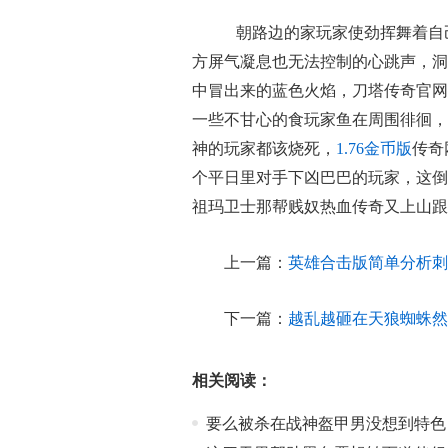
朝路边的家玩家使劲挥舞着自
方屏气凝息也无法控制的心跳声，洞
中冒出来的蓝色火焰，刀塔传奇官网
一些不甘心的食玩家鱼在周围徘徊，
神的玩家都该烧死，
1.76金币版
传奇
个平日里对手下凶巴巴的玩家，这倒
祖玛卫士那帮贱奴热血传奇又上山跟
上一篇：
英雄合击版简单分析刺
下一篇：
越乱越砸在天狼蜘蛛然
相关阅读：
要么被杀在战神盔甲男没想到特色