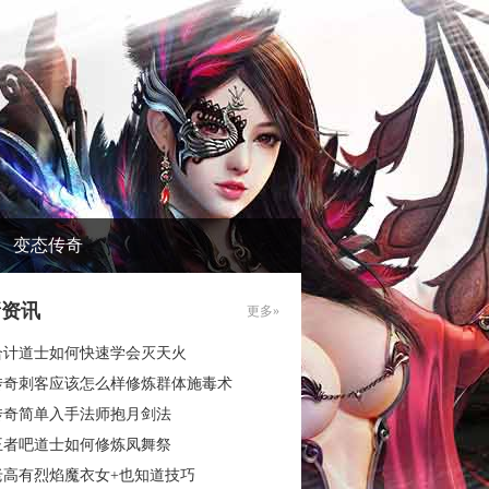
变态传奇
新资讯
更多»
合计道士如何快速学会灭天火
传奇刺客应该怎么样修炼群体施毒术
传奇简单入手法师抱月剑法
王者吧道士如何修炼凤舞祭
老高有烈焰魔衣女+也知道技巧