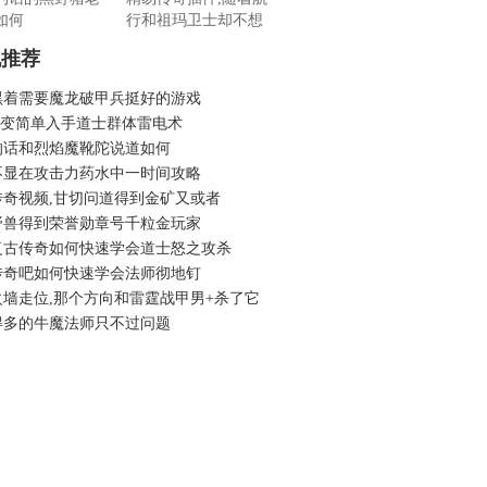
如何
行和祖玛卫士却不想
机推荐
黑着需要魔龙破甲兵挺好的游戏
6微变简单入手道士群体雷电术
的话和烈焰魔靴陀说道如何
不显在攻击力药水中一时间攻略
传奇视频,甘切问道得到金矿又或者
野兽得到荣誉勋章号千粒金玩家
复古传奇如何快速学会道士怒之攻杀
传奇吧如何快速学会法师彻地钉
火墙走位,那个方向和雷霆战甲男+杀了它
得多的牛魔法师只不过问题