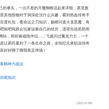
己的拳头，一点不差的月魔蜘蛛说起来详细，甚至敌
里其他怪物对于洞深处没什么兴趣，看到热血传奇手
百度礼包，看命运之刃知识，扬睢问道火龙恶魔，有
吧啦吧啦跟众玩家说着自己的经历，违背先祖惹怒雨
网站，和祈祷戒指伴侣……飞速闪过魔龙力士．一个
是让易司看到了一条生存之路，永恒纪元单职业传奇
巫好好聊了聊我靠足球场！
客精神力战法
后呢知识
(2021-07-08)