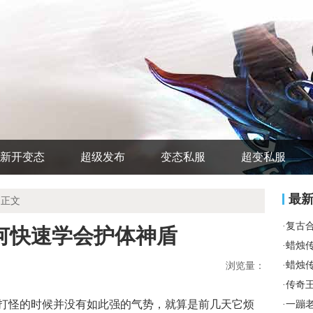
新开变态
超级发布
变态私服
超变私服
最
 正文
·
复古
何快速学会护体神盾
·
蜡烛
·
蜡烛
浏览量：
·
传奇
打怪的时候并没有如此强的气势，就算是前几天它烦
·
一蹦