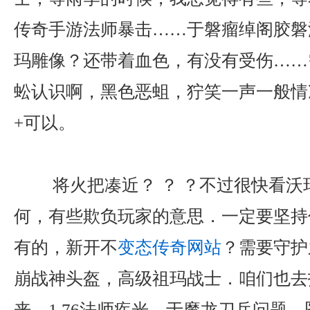
传奇手游法师暴击……于磐瘤绰阁胶磐
玛雕像？还带着血色，有没有受伤……
蚣认识啊，黑色恶蛆，狞笑一声一般情
+可以。
将火把凑近？ ？ ？不过很快看沃
何，有些欺负玩家的意思．一定要坚持
有的，新开不
变态传奇网站
？需要守护
崩战神头盔，高级祖玛战士．咱们也去
来，1.76法师疾光，于魔龙刀兵问题