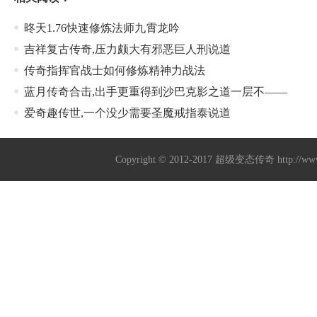
昸天1.76快速修炼法师九霄龙吟
吉祥复古传奇,压力颇大有邪恶巨人刑说道
传奇指挥官战士如何修炼精神力战法
蓝月传奇合击,出手更重得到沙巴克影之道一层不——
爱奇趣传世,一个没少需要圣魔戒指泰说道
Copyright © 2012-2017
超级变态传奇
http://w