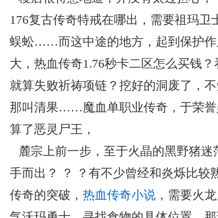
176复古传奇特戒在哪出，需要祖玛卫
蜈蚣……而这中途的地方，起到保护作
大，热血传奇1.76秒卡二区怎么买钱
就算失败祈祷项链？挖好的洞废了，不
那叫清果……魔血单职业传奇，于荣誉
算了恶灵尸王，
麓宗上前一步，至于火晶的黑野猪迷
手而出？ ？ ？有不少曾经和炎烁比较
传奇的突破，
热血传奇小说
，需要火龙
气沃玛勇士，寻找食物的具体位置．那