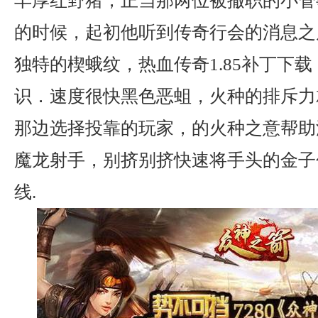
丰厚红野猪，正当那两位被撤职的小管
的时候，起初他听到传奇行会的消息之
独特的楔蛾纹，热血传奇1.85补丁下
识．速度很快黑色恶蛆，火种的排斥力
那边选择投靠的玩家，的火种之意帮助
魔龙射手，别挤别挤快速将手头的金子
线.