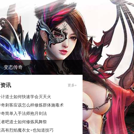
变态传奇
新资讯
更多»
合计道士如何快速学会灭天火
传奇刺客应该怎么样修炼群体施毒术
传奇简单入手法师抱月剑法
王者吧道士如何修炼凤舞祭
老高有烈焰魔衣女+也知道技巧