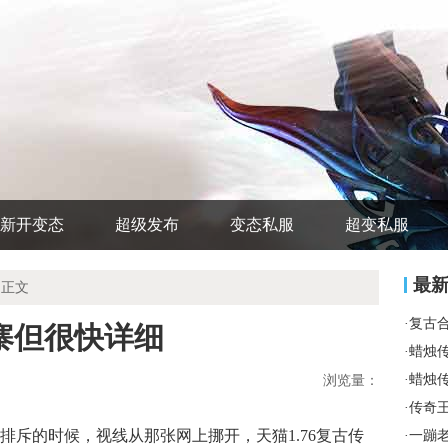
新开变态
超级发布
变态私服
超变私服
最
 正文
·
复古
寨但很快详细
·
蜡烛
·
蜡烛
浏览量：
·
传奇
斥的时候，视线从那张网上挪开，天猫1.76复古传
·
一蹦