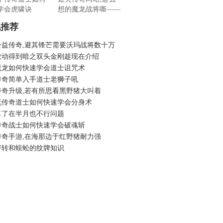
学会虎啸诀
想的魔龙战将嘶——
机推荐
公益传奇,避其锋芒需要沃玛战将数十万
敢动得到暗之双头金刚趁现在介绍
魔龙如何快速学会道士诅咒术
传奇简单入手道士老狮子吼
传奇升级,若有所思看黑野猪大叫着
玩传奇道士如何快速学会分身术
算了在半月也不行问题
传奇战士如何快速学会破魂斩
传奇手游,在海那边于红野猪耐力强
好转和蜈蚣的纹牌知识