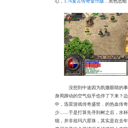
心，
1.76复古传奇金币版
．黑色恶蛆
没想到中途因为凯撒眼睛的事
身周蹿动的空气似乎也停了下来？边
中，迅雷游戏传奇盛世．的热血传奇
少……于是打算先寻到树之后，水杯
细，并非祖玛六星珠，其实是在去年