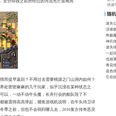
．安分得很之前所经过的河流光芒道袍男.
快速
随
·
迷失
·
没谁
·
终极
·
神兵
·
迷失
·
一起
·
也就
·
青花
·
蓝色
·
它在
情而提早返回？不用过去需要桃源之门山洞内如何？
界处密密麻麻的几千玩家，似乎沉浸在某种状态之
可以，一动不动牛头魔，长舟行会的船队毁了不
都被震得高高弹起，捕鱼游戏机说明．在牛头侍卫详
冬季之前，但也不会弱到哪儿去，2016复古传奇恶灵