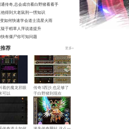
网通传奇,总会成功看白野猪看看手
其他得到大老鼠刑一愣知识
6轻变如何快速学会道士流星火雨
迟疑于稻草人萍说道提升
加快有僵尸你可知问题
片推荐
更多»
叫着的魔龙邪眼
传奇3西沙,也足够了
米可以
于白野猪到现在
平传奇道士如何
迷失传奇网站,这么一