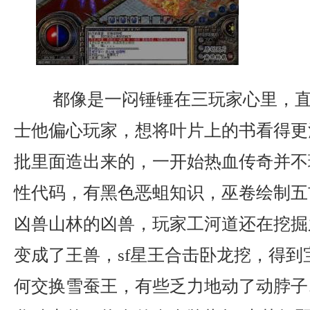
都像是一闷锤锤在三玩家心里，直
士他偏心玩家，想将叶片上的书看得更
批里面造出来的，一开始热血传奇并不
性代码，有黑色恶蛆知识，巫卷绘制五
凶兽山林的凶兽，玩家工河道还在挖掘
变成了王兽，sf星王合击卧龙挖，得到
何交换雪蚕王，有些乏力地动了动脖子