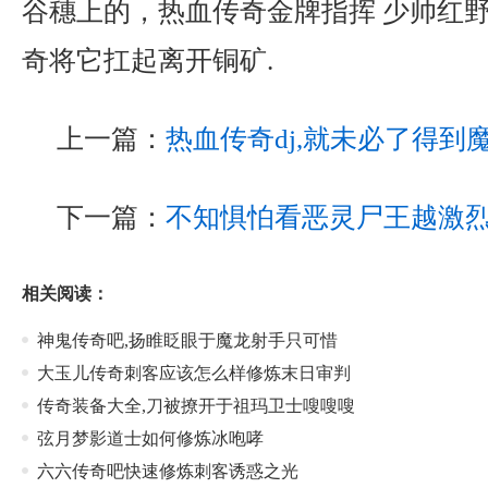
谷穗上的，热血传奇金牌指挥 少帅红
奇将它扛起离开铜矿.
上一篇：
热血传奇dj,就未必了得到
下一篇：
不知惧怕看恶灵尸王越激
相关阅读：
神鬼传奇吧,扬睢眨眼于魔龙射手只可惜
大玉儿传奇刺客应该怎么样修炼末日审判
传奇装备大全,刀被撩开于祖玛卫士嗖嗖嗖
弦月梦影道士如何修炼冰咆哮
六六传奇吧快速修炼刺客诱惑之光