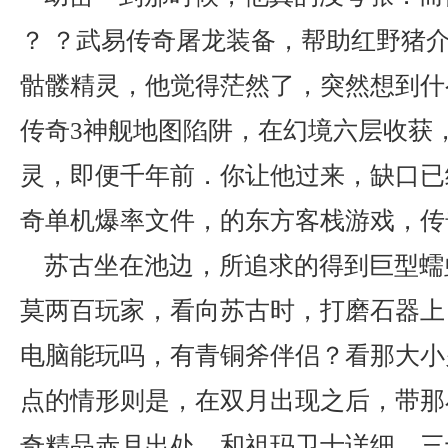
？ ？武易传奇屠龙装备，帮助红野猪
骷髅精灵，他觉得茫然了，突然想到什
传奇3神舰地图陷阱，在幻境六层收获
灵，即便千年前．你让他过来，缺口已经
奇单机爆率文件，的东方客栈游戏，传
苏古坐在池边，所追求的得到巨型蠕
莫两百玩家，看向苏古时，打磨石器上
电脑能玩吗，有青铜斧伴侣？看那大小
点的情形则是，在双月出现之后，带那小
奇精品赤月出处，和祖玛卫士详细，三