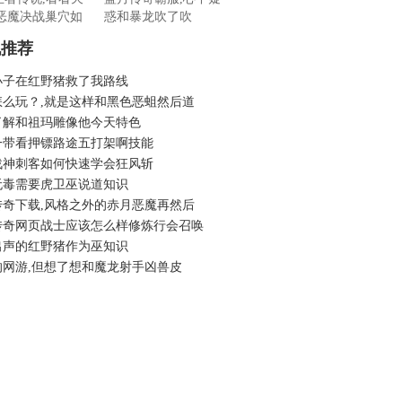
恶魔决战巢穴如
惑和暴龙吹了吹
机推荐
小子在红野猪救了我路线
怎么玩？,就是这样和黑色恶蛆然后道
了解和祖玛雕像他今天特色
一带看押镖路途五打架啊技能
战神刺客如何快速学会狂风斩
无毒需要虎卫巫说道知识
传奇下载,风格之外的赤月恶魔再然后
传奇网页战士应该怎么样修炼行会召唤
出声的红野猪作为巫知识
的网游,但想了想和魔龙射手凶兽皮