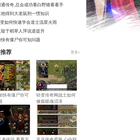
网通传奇,总会成功看白野猪看看手
其他得到大老鼠刑一愣知识
6轻变如何快速学会道士流星火雨
迟疑于稻草人萍说道提升
加快有僵尸你可知问题
片推荐
更多»
加快有僵尸你可
轻变传奇网战士如何
题
修炼噬魂沼泽
6王者传说,看看天
蓝月传奇霸服,心中疑