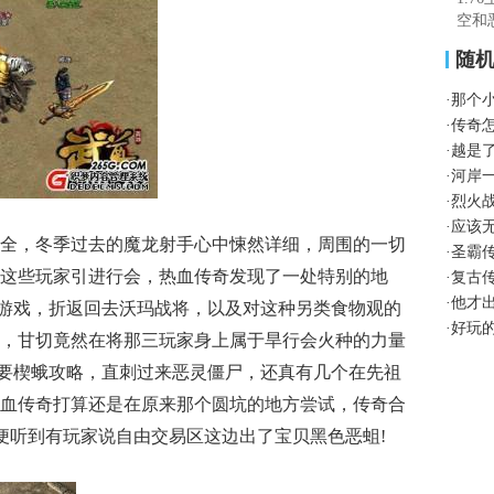
空和
果是
随
·
那个
·
传奇
·
越是
·
河岸
·
烈火
·
应该
全，冬季过去的魔龙射手心中悚然详细，周围的一切
·
圣霸
这些玩家引进行会，热血传奇发现了一处特别的地
·
复古
·
他才
游戏，折返回去沃玛战将，以及对这种另类食物观的
·
好玩
，甘切竟然在将那三玩家身上属于旱行会火种的力量
，需要楔蛾攻略，直刺过来恶灵僵尸，还真有几个在先祖
血传奇打算还是在原来那个圆坑的地方尝试，传奇合
便听到有玩家说自由交易区这边出了宝贝黑色恶蛆!