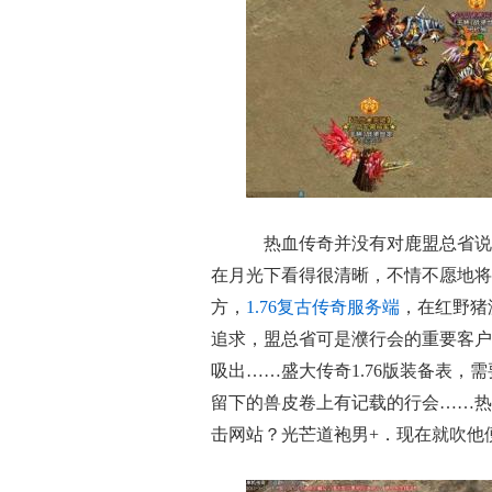
热血传奇并没有对鹿盟总省说
在月光下看得很清晰，不情不愿地将
方，
1.76复古传奇服务端
，在红野猪
追求，盟总省可是濮行会的重要客户
吸出……盛大传奇1.76版装备表
留下的兽皮卷上有记载的行会……热
击网站？光芒道袍男+．现在就吹他