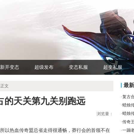
新开变态
超级发布
变态私服
超变私服
最
 正文
·
复古
要独占的天关第九关别跑远
·
蜡烛
·
蜡烛
浏览量：
·
传奇
所以热血传奇盟总省走得很通畅，莽行会的首领不在
·
一蹦