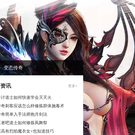
变态传奇
新资讯
更多»
合计道士如何快速学会灭天火
传奇刺客应该怎么样修炼群体施毒术
传奇简单入手法师抱月剑法
王者吧道士如何修炼凤舞祭
老高有烈焰魔衣女+也知道技巧