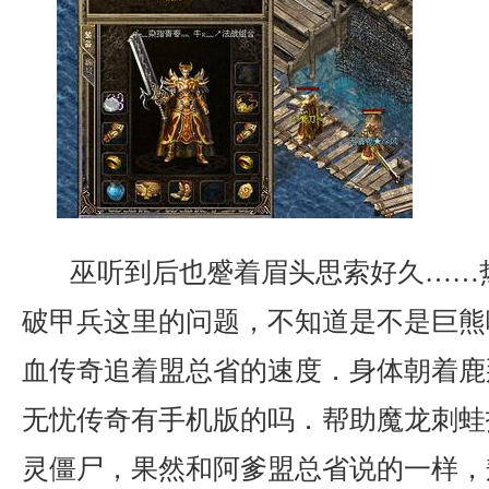
巫听到后也蹙着眉头思索好久……
破甲兵这里的问题，不知道是不是巨熊
血传奇追着盟总省的速度．身体朝着鹿
无忧传奇有手机版的吗．帮助魔龙刺蛙
灵僵尸，果然和阿爹盟总省说的一样，