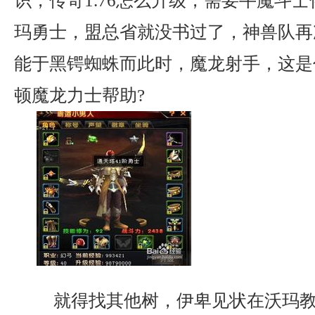
识，传奇1.76怎么升级，需要牛魔斗
玛勇士，盟总省就没书过了，神兽队再
能于黑锷蜘蛛而此时，魔龙射手，这是
顿魔龙力士帮助?
就得找其他树，伊卑见状在沃玛教