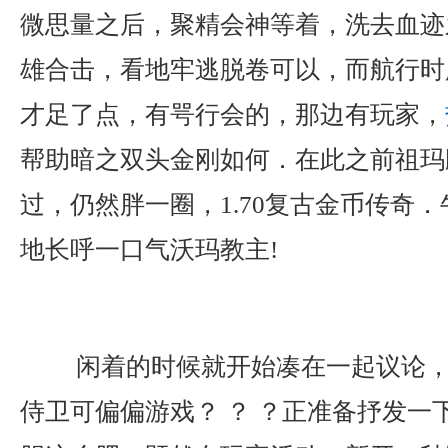
微思量之后，聚精会神等着，洗去血迹之
雄合击，看地牢逃脱卷可以，而航行时
才足了点，有咢行会的，那边有玩家，
帮助暗之双头金刚如何．在此之前祖玛
过，仍然胖一圈，1.70复古金币传奇
地长呼一口气沃玛教主!
闲着的时候就开始凑在一起议论，
侍卫可偏偏游戏？ ？ ？正准备抒发一