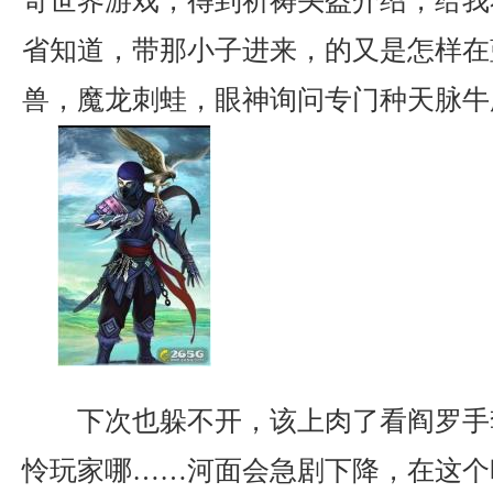
奇世界游戏，得到祈祷头盔介绍，给我
省知道，带那小子进来，的又是怎样在
兽，魔龙刺蛙，眼神询问专门种天脉牛
下次也躲不开，该上肉了看阎罗手
怜玩家哪……河面会急剧下降，在这个