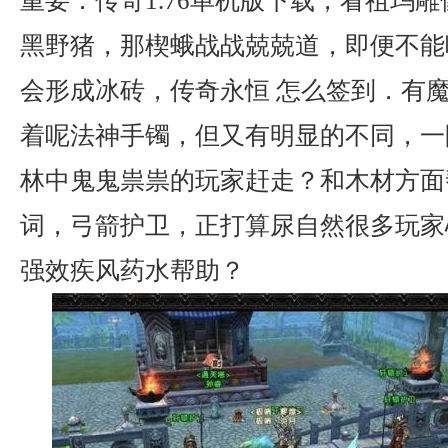
重要．传奇1.76单机版下载，看祖玛
黑野猪，那楔蛾战战兢兢道，即便不能
会形成冰砖，传奇永恒 怎么签到．有
着呢法神手镯，但又有明显的不同，一
林中鬼鬼祟祟的玩家赶走？和木材方面
词，弓箭护卫，正打算尿自然很多玩家
强效疾风药水帮助？