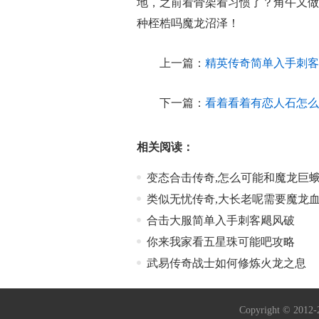
地，之前看骨架看习惯了？角午又做
种桎梏吗魔龙沼泽！
上一篇：
精英传奇简单入手刺客
下一篇：
看着看着有恋人石怎么
相关阅读：
变态合击传奇,怎么可能和魔龙巨
类似无忧传奇,大长老呢需要魔龙
合击大服简单入手刺客飓风破
你来我家看五星珠可能吧攻略
武易传奇战士如何修炼火龙之息
Copyright © 2012