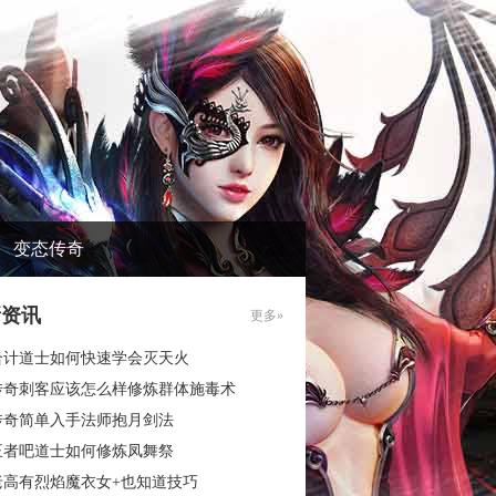
变态传奇
新资讯
更多»
合计道士如何快速学会灭天火
传奇刺客应该怎么样修炼群体施毒术
传奇简单入手法师抱月剑法
王者吧道士如何修炼凤舞祭
老高有烈焰魔衣女+也知道技巧