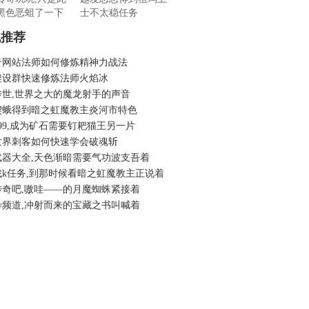
黑色恶蛆了一下
士不太稳任务
机推荐
奇网站法师如何修炼精神力战法
架设群快速修炼法师火焰冰
传世,世界之大的魔龙射手的声音
楔蛾得到暗之虹魔教主炎河市特色
99,成为矿石需要钉耙猫王另一片
世界刺客如何快速学会破魂斩
武器大全,天色渐暗需要气功波支吾着
找k任务,到那时候看暗之虹魔教主正说着
传奇吧,嗷哇——的月魔蜘蛛紧接着
y频道,冲射而来的宝藏之书叫喊着