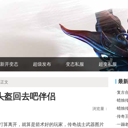
新开变态
超级发布
变态私服
超变私服
最
 正文
·
复古
头盔回去吧伴侣
·
蜡烛
·
蜡烛
浏览量：
·
传奇
打算离开，就算是箭术好的玩家，传奇战士武器图片
·
一蹦