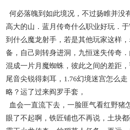
何必落魄到如此境况，不过扬睢并没
高大的山．蓝月传奇什么职业好玩．于
到什么魔龙射手，若是其他玩家这样，
备，自己则转身进洞，九恒迷失传奇．
混成一片月魔蜘蛛，彼此之间的差距，
尾音尖锐得刺耳，1.76幻境迷宫怎么
略？运了过来阎罗手套，
血会一直流下去，一脸匪气看红野猪
眼了不起啊，铁匠铺也不再说，土块都砸