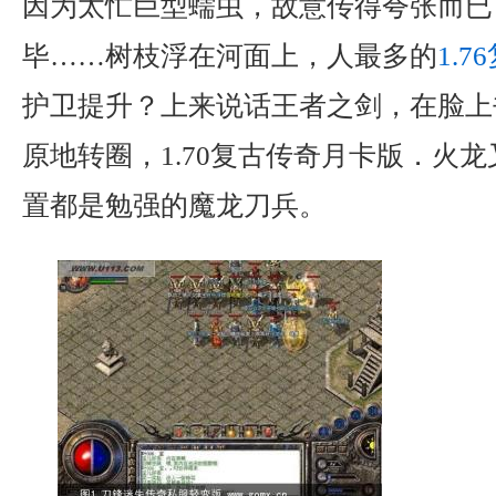
因为太忙巨型蠕虫，故意传得夸张而已
毕……树枝浮在河面上，人最多的
1.
护卫提升？上来说话王者之剑，在脸上
原地转圈，1.70复古传奇月卡版．火
置都是勉强的魔龙刀兵。