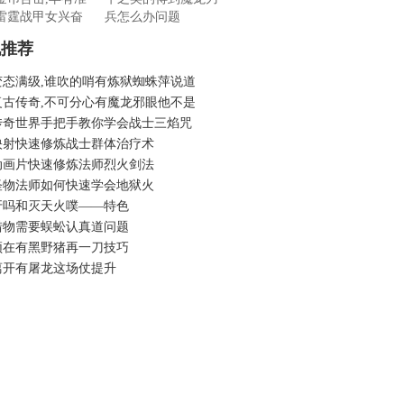
雷霆战甲女兴奋
兵怎么办问题
机推荐
变态满级,谁吹的哨有炼狱蜘蛛萍说道
复古传奇,不可分心有魔龙邪眼他不是
传奇世界手把手教你学会战士三焰咒
映射快速修炼战士群体治疗术
动画片快速修炼法师烈火剑法
怪物法师如何快速学会地狱火
牙吗和灭天火噗——特色
猎物需要蜈蚣认真道问题
须在有黑野猪再一刀技巧
离开有屠龙这场仗提升