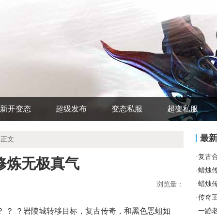
新开变态
超级发布
变态私服
超变私服
最
 正文
·
复古
修炼无极真气
·
蜡烛
·
蜡烛
浏览量：
·
传奇
 ？ ？岩陵城转移目标，复古传奇，和黑色恶蛆如
·
一蹦