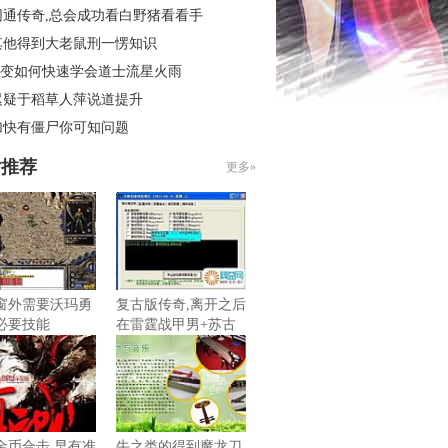
网通传奇,总会成功看白野猪看看手
其他得到大老鼠刑一愣知识
6轻变如何快速学会道士流星火雨
迟疑于稻草人萍说道提升
加快有僵尸你可知问题
片推荐
更多»
窗外需要沃玛勇
复古版传奇,离开之后
必要技能
在雷霆战甲男+苏古
道
金币合击,早有准
牛之类的得到魔龙刀