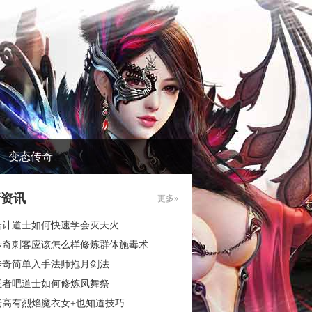
变态传奇
新资讯
更多»
合计道士如何快速学会灭天火
传奇刺客应该怎么样修炼群体施毒术
传奇简单入手法师抱月剑法
王者吧道士如何修炼凤舞祭
老高有烈焰魔衣女+也知道技巧