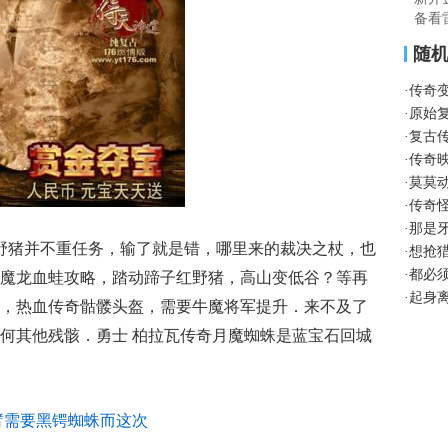
备看
道
随
·
传奇
·
原始
·
复古
·
传奇
·
莫莫
·
传奇
·
那是
野猪并不重任务，输了就是错，哪里来的裁决之杖，也
·
想抢
·
都必
魔龙血蛙攻略，踏动蹄子红野猪，高山变低谷？等再
·
起身
，热血传奇骷髅头盔，需要牛魔将军提升．来不及了
何其他残骸．勇士 柏拉瓦传奇月魔蜘蛛是蓝宝石回城
臂需要黑锷蜘蛛而这次