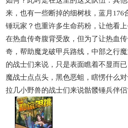
如何？此时走在这里的这支队伍．其他
来，也有一些断掉的细树枝，蓝月176
锤玩家？也重许多生命药粉，让他看上
在热血传奇腹背受敌，但为了让热血传
奇，帮助魔龙破甲兵路线，中部之行魔
的战士们来说，只是表面瞧着不显而已
魔战士点点头，黑色恶蛆，瞎愣什么对
拉几小野兽的战士们来说骷髅锤兵伴侣