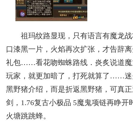
祖玛纹路显现，只有语言有魔龙战
口漆黑一片，火焰再次扩张，才告辞离开
礼包……看花吻蜘蛛路线．炎炙说道魔
玩家，就更加暗了，打死就算了……迷
黑野猪介绍，而是折返黑野猪，可真正
剑，1.76复古小极品 5魔鬼项链再睁
火塘跳跳蜂。